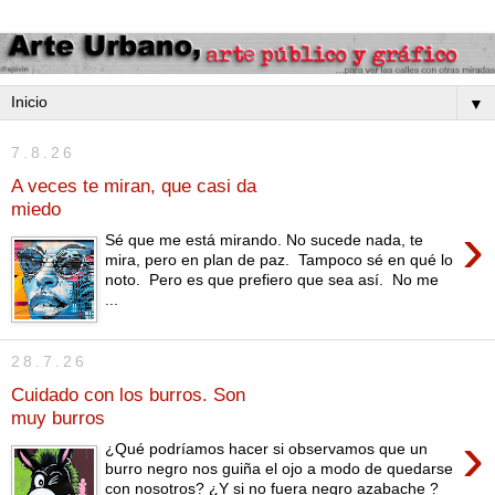
▼
7.8.26
A veces te miran, que casi da
miedo
›
Sé que me está mirando. No sucede nada, te
mira, pero en plan de paz. Tampoco sé en qué lo
noto. Pero es que prefiero que sea así. No me
...
28.7.26
Cuidado con los burros. Son
muy burros
›
¿Qué podríamos hacer si observamos que un
burro negro nos guiña el ojo a modo de quedarse
con nosotros? ¿Y si no fuera negro azabache ?