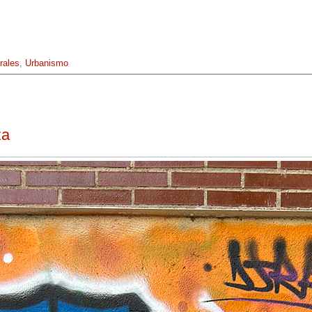
rales
,
Urbanismo
za