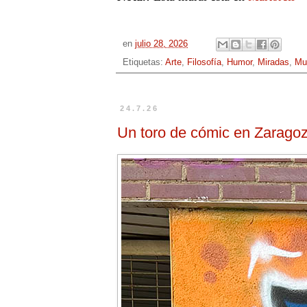
en
julio 28, 2026
Etiquetas:
Arte
,
Filosofía
,
Humor
,
Miradas
,
Mu
24.7.26
Un toro de cómic en Zarago