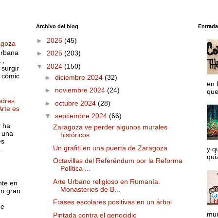
Archivo del blog
Entrada
►
2026
(45)
agoza
urbana
►
2025
(203)
 ,
▼
2024
(150)
surgir
o cómic
►
diciembre 2024
(32)
en 
►
noviembre 2024
(24)
que
ndres
►
octubre 2024
(28)
Arte es
▼
septiembre 2024
(66)
y ha
Zaragoza ve perder algunos murales
 una
históricos
es
Un grafiti en una puerta de Zaragoza
.
y q
quiz
Octavillas del Referéndum por la Reforma
Política ...
Arte Urbano religioso en Rumanía.
nte en
Monasterios de B...
un gran
Frases escolares positivas en un árbol
ue
mun
Pintada contra el genocidio