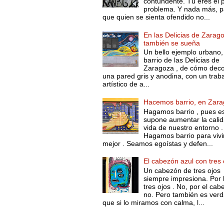
contundente. Tú eres el 
problema. Y nada más, p
que quien se sienta ofendido no...
En las Delicias de Zarag
también se sueña
Un bello ejemplo urbano,
barrio de las Delicias de
Zaragoza , de cómo deco
una pared gris y anodina, con un trab
artístico de a...
Hacemos barrio, en Zar
Hagamos barrio , pues e
supone aumentar la cali
vida de nuestro entorno .
Hagamos barrio para vivi
mejor . Seamos egoístas y defen...
El cabezón azul con tres 
Un cabezón de tres ojos
siempre impresiona. Por 
tres ojos . No, por el ca
no. Pero también es ver
que si lo miramos con calma, l...