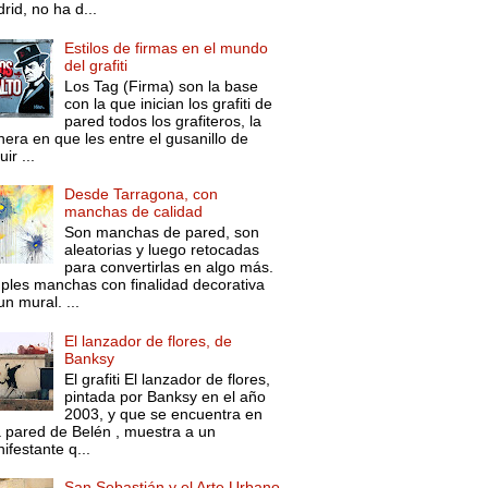
rid, no ha d...
Estilos de firmas en el mundo
del grafiti
Los Tag (Firma) son la base
con la que inician los grafiti de
pared todos los grafiteros, la
era en que les entre el gusanillo de
ir ...
Desde Tarragona, con
manchas de calidad
Son manchas de pared, son
aleatorias y luego retocadas
para convertirlas en algo más.
ples manchas con finalidad decorativa
un mural. ...
El lanzador de flores, de
Banksy
El grafiti El lanzador de flores,
pintada por Banksy en el año
2003, y que se encuentra en
 pared de Belén , muestra a un
ifestante q...
San Sebastián y el Arte Urbano