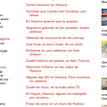
Mad
Cartel luminoso en Huesca
Sonrisas que cuando son forzadas, son
falsas
so
 quiso
En Huesca quieren que te quedes
a
no
Seguimos gritando en las paredes, frases
man
políticas
segu
Saliendo de una puerta de otro tiempo
ragoza
res
Una frase un poco chula, de un chulo
Ambiente en una cafetería con Arte
imple
Urbano
Grafiti histórico en piedra, en Albi, Francia
Sim
en 
Reproche Urbano, en las calles de
rías
Huesca
de
rte
Alguien dijo NO en Huesca. Pero nosotros
de los
no sabemo...
ntro
Grafiti en muro, en la India años 70
En Arguis, Huesca, alguien ha trabajado
una
o
por nosotros
man
 era
Frase de amor en un muro de Huesca