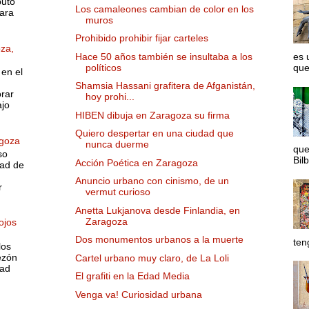
puto
Los camaleones cambian de color en los
ara
muros
Prohibido prohibir fijar carteles
oza,
Hace 50 años también se insultaba a los
es 
políticos
que
 en el
Shamsia Hassani grafitera de Afganistán,
rar
hoy prohi...
ajo
HIBEN dibuja en Zaragoza su firma
Quiero despertar en una ciudad que
agoza
nunca duerme
que
so
Bilb
Acción Poética en Zaragoza
dad de
Anuncio urbano con cinismo, de un
r
vermut curioso
Anetta Lukjanova desde Finlandia, en
Zaragoza
ojos
Dos monumentos urbanos a la muerte
ten
los
bezón
Cartel urbano muy claro, de La Loli
dad
El grafiti en la Edad Media
Venga va! Curiosidad urbana