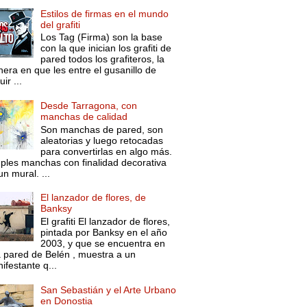
Estilos de firmas en el mundo
del grafiti
Los Tag (Firma) son la base
con la que inician los grafiti de
pared todos los grafiteros, la
era en que les entre el gusanillo de
ir ...
Desde Tarragona, con
manchas de calidad
Son manchas de pared, son
aleatorias y luego retocadas
para convertirlas en algo más.
ples manchas con finalidad decorativa
un mural. ...
El lanzador de flores, de
Banksy
El grafiti El lanzador de flores,
pintada por Banksy en el año
2003, y que se encuentra en
 pared de Belén , muestra a un
ifestante q...
San Sebastián y el Arte Urbano
en Donostia