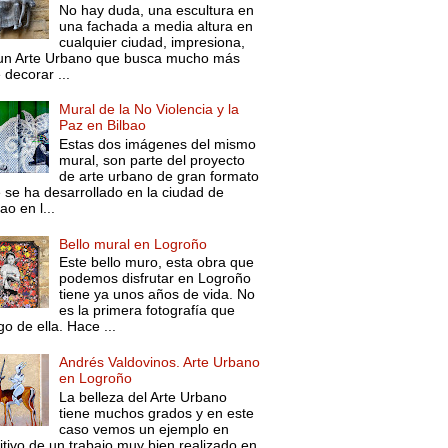
No hay duda, una escultura en
una fachada a media altura en
cualquier ciudad, impresiona,
un Arte Urbano que busca mucho más
 decorar ...
Mural de la No Violencia y la
Paz en Bilbao
Estas dos imágenes del mismo
mural, son parte del proyecto
de arte urbano de gran formato
 se ha desarrollado en la ciudad de
ao en l...
Bello mural en Logroño
Este bello muro, esta obra que
podemos disfrutar en Logroño
tiene ya unos años de vida. No
es la primera fotografía que
go de ella. Hace ...
Andrés Valdovinos. Arte Urbano
en Logroño
La belleza del Arte Urbano
tiene muchos grados y en este
caso vemos un ejemplo en
itivo de un trabajo muy bien realizado en