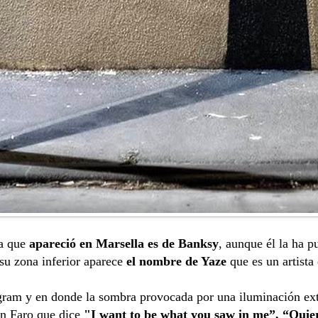
ra que
apareció en Marsella es de Banksy
, aunque él la ha 
 su zona inferior aparece
el nombre de Yaze
que es un artista
agram y en donde la sombra provocada por una iluminación ex
 un Faro que dice
"I want to be what you saw in me”, “Quiero