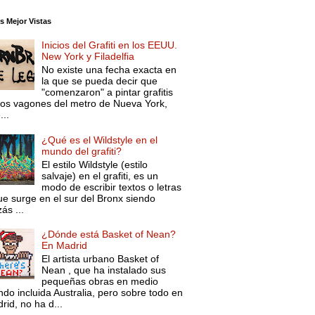
s Mejor Vistas
Inicios del Grafiti en los EEUU.
New York y Filadelfia
No existe una fecha exacta en
la que se pueda decir que
"comenzaron" a pintar grafitis
los vagones del metro de Nueva York,
...
¿Qué es el Wildstyle en el
mundo del grafiti?
El estilo Wildstyle (estilo
salvaje) en el grafiti, es un
modo de escribir textos o letras
ue surge en el sur del Bronx siendo
ás ...
¿Dónde está Basket of Nean?
En Madrid
El artista urbano Basket of
Nean , que ha instalado sus
pequeñas obras en medio
do incluida Australia, pero sobre todo en
rid, no ha d...