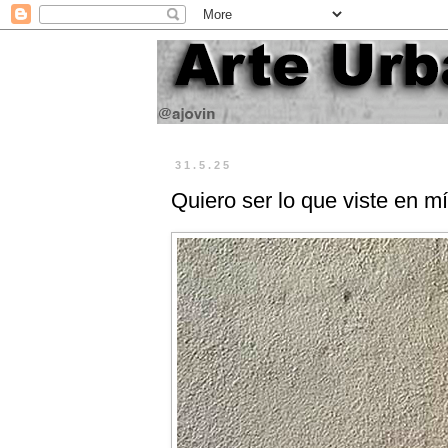
31.5.25
Quiero ser lo que viste en m