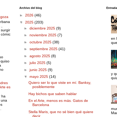
Archivo del blog
Entrada
►
2026
(46)
agoza
urbana
▼
2025
(203)
 ,
►
diciembre 2025
(9)
surgir
o cómic
►
noviembre 2025
(7)
en 
►
octubre 2025
(38)
que
►
septiembre 2025
(41)
►
agosto 2025
(8)
so
 quiso
►
julio 2025
(5)
a
no
►
junio 2025
(9)
y q
▼
mayo 2025
(14)
quiz
Quiero ser lo que viste en mí. Banksy,
ndres
posiblemente
Arte es
Hay bichos que saben hablar
y ha
 una
En el Arte, menos es más. Gatos de
es
Barcelona
.
mun
Stella Maris, que no sé bien qué quiere
Mad
decir