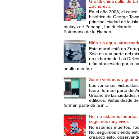
Grafitti china dolls, de Er
Zacharevic
En el año 2008, el casco
histórico de George Town 
principal ciudad de la isla
malaya de Penang , fue declarado
Patrimonio de la Human...
Niño sin agua, atravesad
Este mural está en Zarag
Solo es una parte del mi
en el barrio de Las Delicia
niño atravesado por la na
adulto mentiro...
Sobre ventanas y geomet
Las ventanas, vistas des
fuera, forman parte del A
Urbano de las ciudades, 
edificios. Vistas desde de
forman parte de la in...
No, no estamos muertos,
seguimos muy vivos
No estamos muertos. Tod
No, seguimos viendo est
creando esto, observando