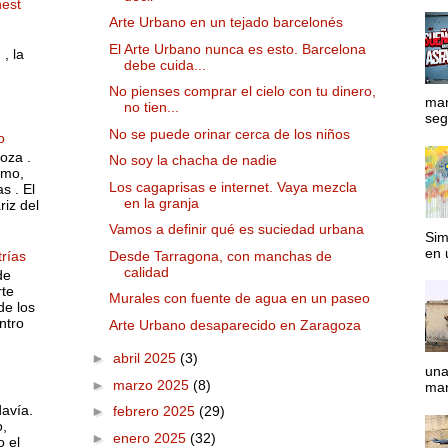
nest
Arte Urbano en un tejado barcelonés
El Arte Urbano nunca es esto. Barcelona
, la
debe cuida...
No pienses comprar el cielo con tu dinero,
man
no tien...
segu
No se puede orinar cerca de los niños
o
oza .
No soy la chacha de nadie
smo,
Los cagaprisas e internet. Vaya mezcla
s . El
en la granja
riz del
Vamos a definir qué es suciedad urbana
Sim
en 
Desde Tarragona, con manchas de
rías
calidad
de
rte
Murales con fuente de agua en un paseo
de los
ntro
Arte Urbano desaparecido en Zaragoza
►
abril 2025
(3)
una
►
marzo 2025
(8)
man
avía.
►
febrero 2025
(29)
o,
►
enero 2025
(32)
 el