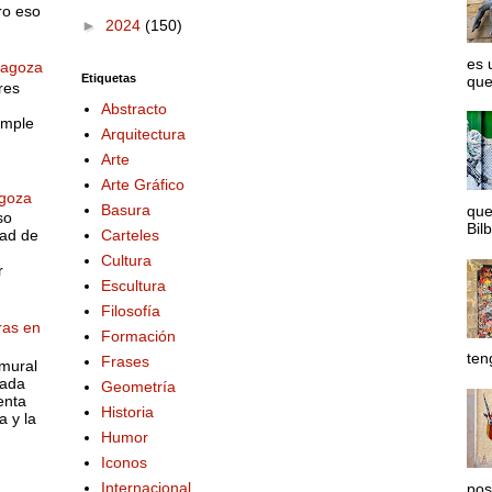
ro eso
►
2024
(150)
es 
ragoza
Etiquetas
que
res
Abstracto
imple
Arquitectura
Arte
Arte Gráfico
agoza
Basura
que
so
Bilb
Carteles
dad de
Cultura
r
Escultura
Filosofía
ras en
Formación
ten
Frases
mural
hada
Geometría
enta
Historia
a y la
Humor
Iconos
Internacional
pos