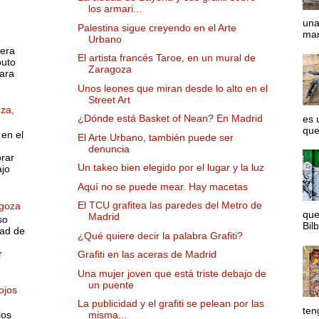
los armari...
una
o
Palestina sigue creyendo en el Arte
man
Urbano
 era
El artista francés Taroe, en un mural de
puto
Zaragoza
ara
Unos leones que miran desde lo alto en el
Street Art
oza,
¿Dónde está Basket of Nean? En Madrid
es 
que
 en el
El Arte Urbano, también puede ser
denuncia
rar
Un takeo bien elegido por el lugar y la luz
ajo
Aquí no se puede mear. Hay macetas
El TCU grafitea las paredes del Metro de
agoza
que
Madrid
so
Bilb
dad de
¿Qué quiere decir la palabra Grafiti?
r
Grafiti en las aceras de Madrid
Una mujer joven que está triste debajo de
un puente
ojos
La publicidad y el grafiti se pelean por las
ten
los
misma...