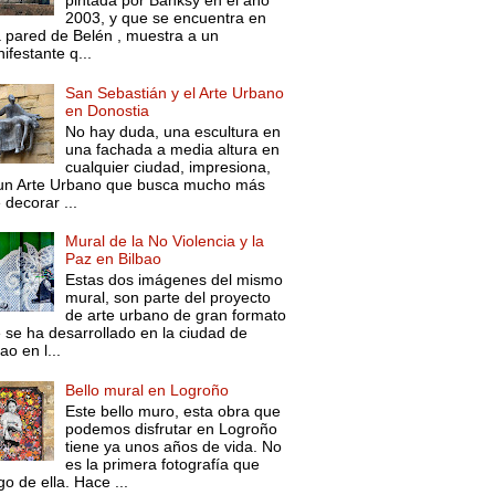
pintada por Banksy en el año
2003, y que se encuentra en
 pared de Belén , muestra a un
ifestante q...
San Sebastián y el Arte Urbano
en Donostia
No hay duda, una escultura en
una fachada a media altura en
cualquier ciudad, impresiona,
un Arte Urbano que busca mucho más
 decorar ...
Mural de la No Violencia y la
Paz en Bilbao
Estas dos imágenes del mismo
mural, son parte del proyecto
de arte urbano de gran formato
 se ha desarrollado en la ciudad de
ao en l...
Bello mural en Logroño
Este bello muro, esta obra que
podemos disfrutar en Logroño
tiene ya unos años de vida. No
es la primera fotografía que
go de ella. Hace ...