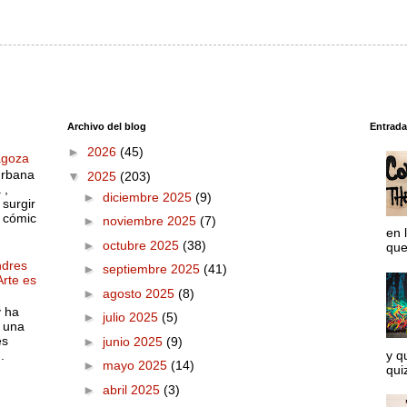
Archivo del blog
Entrada
►
2026
(45)
agoza
urbana
▼
2025
(203)
 ,
►
diciembre 2025
(9)
surgir
o cómic
►
noviembre 2025
(7)
en 
►
octubre 2025
(38)
que
ndres
►
septiembre 2025
(41)
Arte es
►
agosto 2025
(8)
y ha
►
julio 2025
(5)
 una
es
►
junio 2025
(9)
.
y q
►
mayo 2025
(14)
quiz
►
abril 2025
(3)