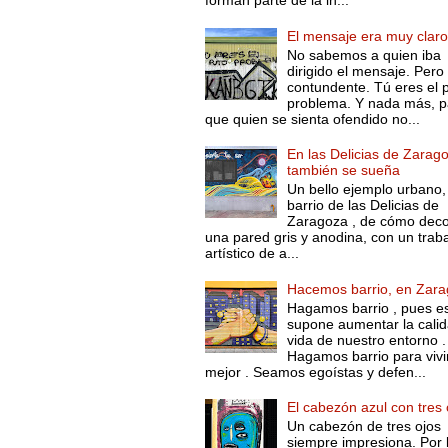
forman parte de la in...
El mensaje era muy clar
No sabemos a quien iba
dirigido el mensaje. Pero
contundente. Tú eres el 
problema. Y nada más, p
que quien se sienta ofendido no...
En las Delicias de Zarag
también se sueña
Un bello ejemplo urbano,
barrio de las Delicias de
Zaragoza , de cómo deco
una pared gris y anodina, con un trab
artístico de a...
Hacemos barrio, en Zar
Hagamos barrio , pues e
supone aumentar la cali
vida de nuestro entorno .
Hagamos barrio para vivi
mejor . Seamos egoístas y defen...
El cabezón azul con tres 
Un cabezón de tres ojos
siempre impresiona. Por 