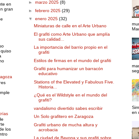
►
marzo 2025
(8)
nte en
un gran
►
febrero 2025
(29)
▼
enero 2025
(32)
ue
mun
Miniaturas de calle en el Arte Urbano
Mad
El grafiti como Arte Urbano que amplía
sus calidad...
so
La importancia del barrio propio en el
 quiso
grafiti
a
Estilos de firmas en el mundo del grafiti
no
man
Grafiti para humanizar un barracón
segu
educativo
ragoza
Stations of the Elevated y Fabulous Five.
res
Historia...
imple
¿Qué es el Wildstyle en el mundo del
grafiti?
Sim
vandalismo divertido sabes escribir
en 
rías
Un Solo grafitero en Zaragoza
de
rte
Grafiti urbano de mucha altura y
de los
acrobacia
ntro
La ciudad de Bayona y sus grafiti sobre